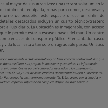
ce al mayor de sus atractivos: una terraza solárium en la
ior totalmente equipada, zonas para comer, descansar y
entorno de ensueño, este espacio ofrece un sinfín de
 detalles destacados incluyen un cuarto técnico/trastero
rt al lujo diario. La ubicación es inmejorable, con acceso
o que le permite estar a escasos pasos del mar. Un centro
omo enlaces de transporte público. El ‌encantador ‌casco
 y ‌vida local, está a tan solo un agradable ‌paseo. Un ‌ático
ar.
ción únicamente a título orientativo y no tiene carácter contractual. Aunque
los datos mediante sus propias inspecciones y consultas. La información
in previo aviso. Costes para el comprador asociados a la compraventa:
eva: 10% de IVA y 1,2% de Actos Jurídicos Documentados (AJD) / Parcelas: 7%
8% / Honorarios legales: aproximadamente 1%. Estos costes son estimados y
luida en el precio. Información completa disponible bajo solicitud.