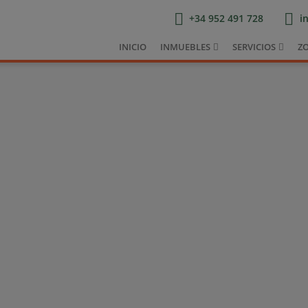
+34 952 491 728
i
INICIO
INMUEBLES
SERVICIOS
Z