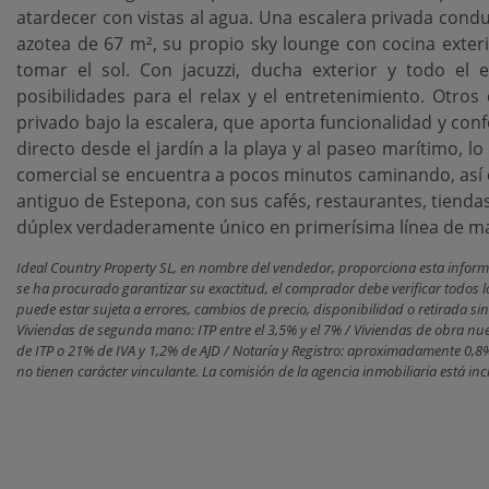
atardecer con vistas al agua. Una escalera privada condu
azotea de 67 m², su propio sky lounge con cocina exter
tomar el sol. Con jacuzzi, ducha exterior y todo el 
posibilidades para el relax y el entretenimiento. Otros
privado bajo la escalera, que aporta funcionalidad y confo
directo desde el jardín a la playa y al paseo marítimo, l
comercial se encuentra a pocos minutos caminando, así c
‌antiguo ‌de Estepona, ‌con sus cafés, ‌restaurantes, ‌tiendas
dúplex verdaderamente ‌único ‌en ‌primerísima ‌línea ‌de ‌m
Ideal Country Property SL, en nombre del vendedor, proporciona esta informa
se ha procurado garantizar su exactitud, el comprador debe verificar todos 
puede estar sujeta a errores, cambios de precio, disponibilidad o retirada s
Viviendas de segunda mano: ITP entre el 3,5% y el 7% / Viviendas de obra nu
de ITP o 21% de IVA y 1,2% de AJD / Notaría y Registro: aproximadamente 0,
no tienen carácter vinculante. La comisión de la agencia inmobiliaria está inc