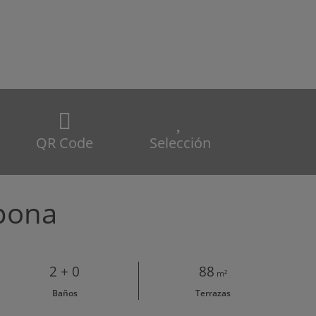
QR Code
Selección
pona
2 + 0
88
m²
Baños
Terrazas