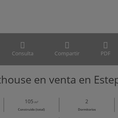
Consulta
Compartir
PDF
thouse en venta en Este
105
2
m²
Construido (total)
Dormitorios