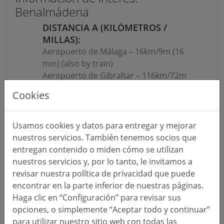
Benalmádena
DISTANCIA A (KILÓMETROS /
MILLAS):
Aeropuerto de Málaga – 16km/9m (16
min) (also by train)
Aeropuerto de Gibraltar – 116km/72m
(78 min)
Cookies
Estación de tren de Málaga – 21km/13m
(23 min) (also by train)
Playa – Pueblo Costero
Usamos cookies y datos para entregar y mejorar
nuestros servicios. También tenemos socios que
HOSPITAL MÁS CERCANO:
entregan contenido o miden cómo se utilizan
HARE Benalmádena (“Zenit”) -
nuestros servicios y, por lo tanto, le invitamos a
Benalmádena
revisar nuestra política de privacidad que puede
encontrar en la parte inferior de nuestras páginas.
COLEGIOS / INSTITUTOS:
Haga clic en “Configuración” para revisar sus
The British College Torremuelle,
opciones, o simplemente “Aceptar todo y continuar”
Benalmadena International College, St
para utilizar nuestro sitio web con todas las