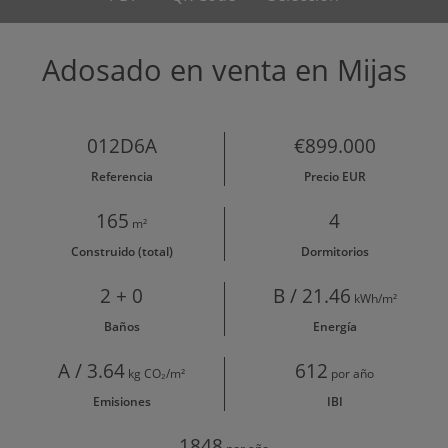
Adosado en venta en Mijas
012D6A
€899.000
Referencia
Precio EUR
165
4
m²
Construido (total)
Dormitorios
2 + 0
B / 21.46
kWh/m²
Baños
Energía
A / 3.64
612
kg CO₂/m²
por año
Emisiones
IBI
1848