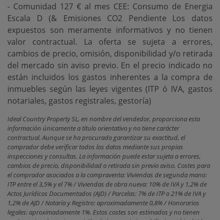
- Comunidad 127 € al mes CEE: Consumo de Energia
Escala D (& Emisiones CO2 Pendiente Los datos
expuestos son meramente informativos y no tienen
valor contractual. La oferta se sujeta a errores,
cambios de precio, omisión, disponibilidad y/o retirada
del mercado sin ‌aviso ‌previo. ‌En ‌el precio ‌indicado no
están ‌incluidos ‌los gastos ‌inherentes a la compra de
inmuebles según las ‌leyes ‌vigentes (ITP ó ‌IVA, ‌gastos
‌notariales, ‌gastos ‌registrales, ‌gestoría)
Ideal Country Property SL, en nombre del vendedor, proporciona esta
información únicamente a título orientativo y no tiene carácter
contractual. Aunque se ha procurado garantizar su exactitud, el
comprador debe verificar todos los datos mediante sus propias
inspecciones y consultas. La información puede estar sujeta a errores,
cambios de precio, disponibilidad o retirada sin previo aviso. Costes para
el comprador asociados a la compraventa: Viviendas de segunda mano:
ITP entre el 3,5% y el 7% / Viviendas de obra nueva: 10% de IVA y 1,2% de
Actos Jurídicos Documentados (AJD) / Parcelas: 7% de ITP o 21% de IVA y
1,2% de AJD / Notaría y Registro: aproximadamente 0,8% / Honorarios
legales: aproximadamente 1%. Estos costes son estimados y no tienen