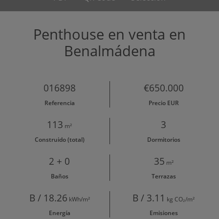
Penthouse en venta en
Benalmádena
016898
€650.000
Referencia
Precio EUR
113
3
m²
Construido (total)
Dormitorios
2 + 0
35
m²
Baños
Terrazas
B / 18.26
B / 3.11
kWh/m²
kg CO₂/m²
Energía
Emisiones