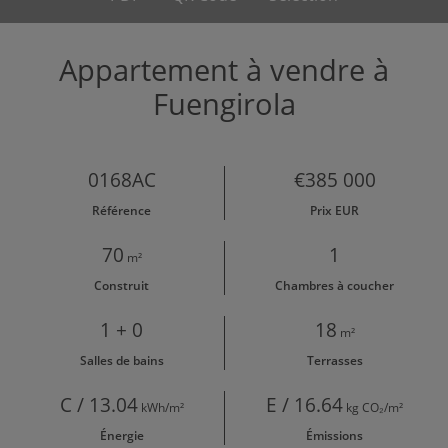
Appartement à vendre à
Fuengirola
0168AC
€385 000
Référence
Prix EUR
70
1
m²
Construit
Chambres à coucher
1 + 0
18
m²
Salles de bains
Terrasses
C / 13.04
E / 16.64
kWh/m²
kg CO₂/m²
Énergie
Émissions