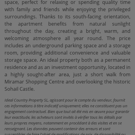
space, perfect for relaxing or spending quality time
with family and friends while enjoying the privileged
surroundings. Thanks to its south-facing orientation,
the apartment benefits from natural sunlight
throughout the day, creating a bright, warm, and
welcoming atmosphere all year round. The price
includes an underground parking space and a storage
room, providing additional convenience and valuable
storage space. An ideal property both ‌as ‌a ‌permanent
‌residence and ‌as an investment ‌opportunity, ‌located in
‌a highly sought-after area, just a short walk ‌from
‌Miramar Shopping Centre ‌and ‌overlooking ‌the ‌historic
‌Sohail ‌Castle.
Ideal Country Property SL, agissant pour le compte du vendeur, fournit
ces informations à titre indicatif uniquement; elles ne constituent pas un
engagement contractuel. Bien que tout ait été mis en œuvre pour garantir
leur exactitude, les acheteurs sont invités à vérifier tous les détails par
leurs propres moyens, notamment en procédant à des visites et en se
renseignant. Les données peuvent contenir des erreurs et sont
susceptibles de faire l'objet de modifications de prix, de disponibilité ou