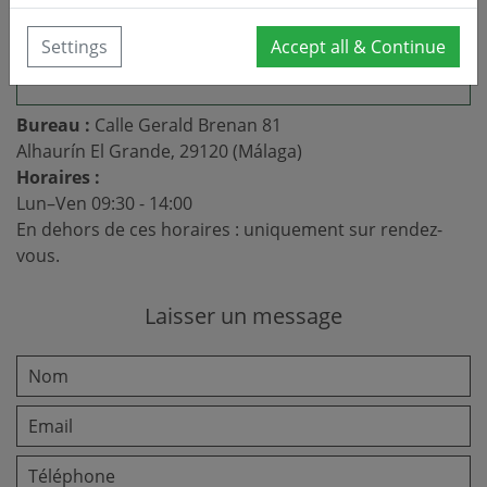
Settings
Accept all & Continue
Bureau :
Calle Gerald Brenan 81
Alhaurín El Grande, 29120 (Málaga)
Horaires :
Lun–Ven 09:30 - 14:00
En dehors de ces horaires : uniquement sur rendez-
vous.
Laisser un message