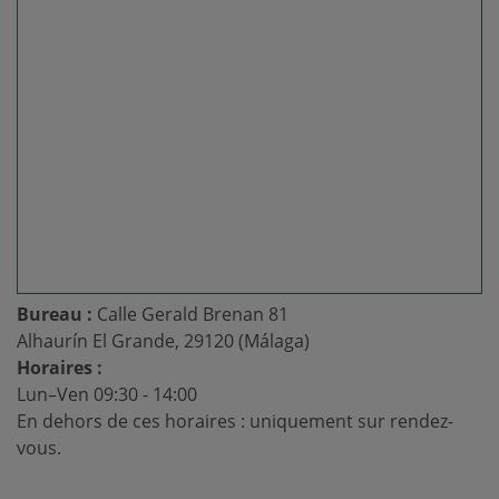
Bureau :
Calle Gerald Brenan 81
Alhaurín El Grande, 29120 (Málaga)
Horaires :
Lun–Ven 09:30 - 14:00
En dehors de ces horaires : uniquement sur rendez-
vous.