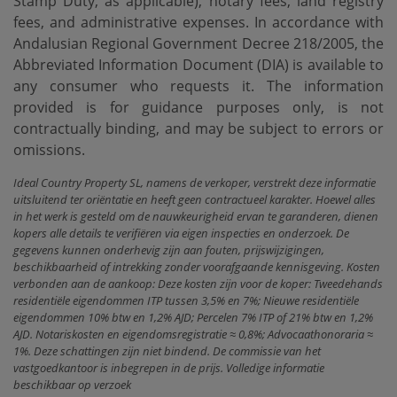
Stamp Duty, as applicable), notary fees, land registry
fees, and administrative expenses. In accordance with
Andalusian Regional Government Decree 218/2005, the
Abbreviated Information Document ‌(DIA) ‌is ‌available ‌to
any ‌consumer who requests ‌it. ‌The information
‌provided is for guidance purposes only, is not
‌contractually ‌binding, and may ‌be ‌subject ‌to ‌errors ‌or
‌omissions.
Ideal Country Property SL, namens de verkoper, verstrekt deze informatie
uitsluitend ter oriëntatie en heeft geen contractueel karakter. Hoewel alles
in het werk is gesteld om de nauwkeurigheid ervan te garanderen, dienen
kopers alle details te verifiëren via eigen inspecties en onderzoek. De
gegevens kunnen onderhevig zijn aan fouten, prijswijzigingen,
beschikbaarheid of intrekking zonder voorafgaande kennisgeving. Kosten
verbonden aan de aankoop: Deze kosten zijn voor de koper: Tweedehands
residentiële eigendommen ITP tussen 3,5% en 7%; Nieuwe residentiële
eigendommen 10% btw en 1,2% AJD; Percelen 7% ITP of 21% btw en 1,2%
AJD. Notariskosten en eigendomsregistratie ≈ 0,8%; Advocaathonoraria ≈
1%. Deze schattingen zijn niet bindend. De commissie van het
vastgoedkantoor is inbegrepen in de prijs. Volledige informatie
beschikbaar op verzoek