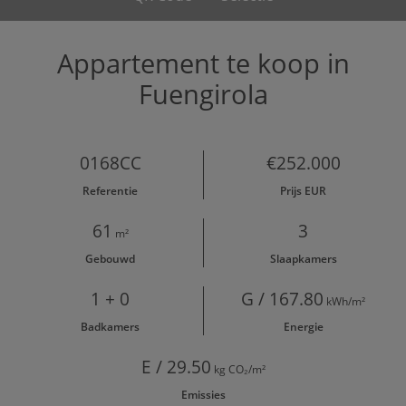
Appartement te koop in
Fuengirola
0168CC
€252.000
Referentie
Prijs EUR
61
3
m²
Gebouwd
Slaapkamers
1 + 0
G / 167.80
kWh/m²
Badkamers
Energie
E / 29.50
kg CO₂/m²
Emissies