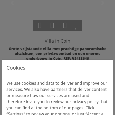
Villa in Coín
Grote vrijstaande villa met prachtige panoramische
uitzichten, een privézwembad en een enorme
onderbouw in Coín. REF: V5433646
V5433646
€475.000
227
605
6
Cookies
m²
m²
Referentie
Prijs EUR
Gebouwd
Land
Slaapka
We use cookies and data to deliver and improve our
services. We also have partners that deliver content
or measure how our services are used and
therefore invite you to review our privacy policy that
EXCLUSIEF
you can find at the bottom of our pages. Click
“Settings” to review your options, or just “Accept all