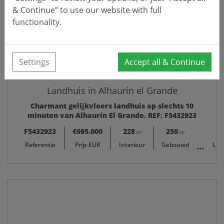
& Continue” to use our website with full
functionality.
Settings
Accept all & Continue
Landhuis in Alhaurín el Grande
Charmant gelijkvloers landhuis op slechts 10
minuten van Alhaurín El Grande. REF: F5432923
F5432923
€695.000
228
250
12.41
m²
m²
Referentie
Prijs EUR
Interieur
Gebouwd
Lan