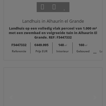
Landhuis in Alhaurín el Grande
Landhuis op een volledig vlak perceel van 1.000 m²
met een zwembad en volgroeide tuin in Alhaurín El
Grande. REF: F5447332
F5447332
€449.995
148
160
1.000
m²
m²
Referentie
Prijs EUR
Interieur
Gebouwd
Lan