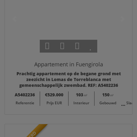
Appartement in Fuengirola
Prachtig appartement op de begane grond met
zeezicht in Lomas de Torreblanca met
gemeenschappelijk zwembad. REF: A5402236
A5402236
€529.000
103
150
m²
m²
Referentie
Prijs EUR
Interieur
Gebouwd
Slaap