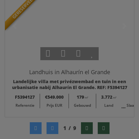
GERESERVEERD
Landhuis in Alhaurín el Grande
Landelijke villa met privézwembad en tuin in een
urbanisatie nabij Alhaurín El Grande. REF: F5394127
F5394127
€549.000
179
3.772
m²
m²
Referentie
Prijs EUR
Gebouwd
Land
Slaap
1
/
9