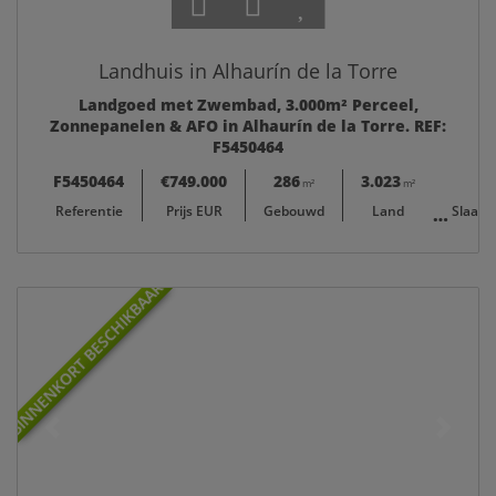
Landhuis in Alhaurín de la Torre
Landgoed met Zwembad, 3.000m² Perceel,
Zonnepanelen & AFO in Alhaurín de la Torre. REF:
F5450464
F5450464
€749.000
286
3.023
m²
m²
Referentie
Prijs EUR
Gebouwd
Land
Slaap
BINNENKORT BESCHIKBAAR!