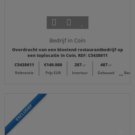
Bedrijf in Coín
Overdracht van een bloeiend restaurantbedrijf op
een toplocatie in Coín. REF: C5438611
C5438611
€149.000
287
487
0 +
m²
m²
Referentie
Prijs EUR
Interieur
Gebouwd
Badk
EXCLUSIEF