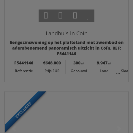
Landhuis in Coín
Eengezinswoning op het platteland met zwembad en
adembenemend panoramisch uitzicht in Coín. REF:
F5441146
F5441146
€648.000
300
9.947
m²
m²
Referentie
Prijs EUR
Gebouwd
Land
Slaap
EXCLUSIEF