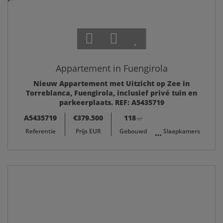
Appartement in Fuengirola
Nieuw Appartement met Uitzicht op Zee in
Torreblanca, Fuengirola, inclusief privé tuin en
parkeerplaats. REF: A5435719
A5435719
€379.500
118
2
m²
Referentie
Prijs EUR
Gebouwd
Slaapkamers
B