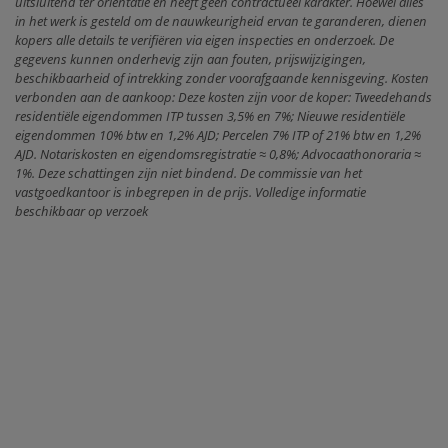
uitsluitend ter oriëntatie en heeft geen contractueel karakter. Hoewel alles
in het werk is gesteld om de nauwkeurigheid ervan te garanderen, dienen
kopers alle details te verifiëren via eigen inspecties en onderzoek. De
gegevens kunnen onderhevig zijn aan fouten, prijswijzigingen,
beschikbaarheid of intrekking zonder voorafgaande kennisgeving. Kosten
verbonden aan de aankoop: Deze kosten zijn voor de koper: Tweedehands
residentiële eigendommen ITP tussen 3,5% en 7%; Nieuwe residentiële
eigendommen 10% btw en 1,2% AJD; Percelen 7% ITP of 21% btw en 1,2%
AJD. Notariskosten en eigendomsregistratie ≈ 0,8%; Advocaathonoraria ≈
1%. Deze schattingen zijn niet bindend. De commissie van het
vastgoedkantoor is inbegrepen in de prijs. Volledige informatie
beschikbaar op verzoek