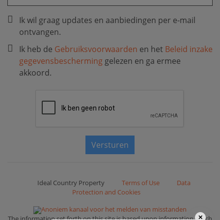
Ik wil graag updates en aanbiedingen per e-mail
ontvangen.
Ik heb de
Gebruiksvoorwaarden
en het
Beleid inzake
gegevensbescherming
gelezen en ga ermee
akkoord.
Versturen
Ideal Country Property
Terms of Use
Data
Protection and Cookies
Anoniem kanaal voor het melden van misstanden
✕
The information set forth on this site is based upon information which