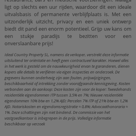
ligt op slechts een uur rijden, waardoor dit een ideale
uitvalsbasis of permanente ‌verblijfplaats ‌is. Met ‌een
‌uitzonderlijk uitzicht, ‌privacy en een ‌uniek ‌ontwerp
biedt ‌dit pand een enorm potentieel. Grijp uw kans ‌om
‌een ​​stukje paradijs ‌te ‌bezitten ‌voor ‌een
‌onverslaanbare ‌prijs!
Ideal Country Property SL, namens de verkoper, verstrekt deze informatie
uitsluitend ter oriëntatie en heeft geen contractueel karakter. Hoewel alles
in het werk is gesteld om de nauwkeurigheid ervan te garanderen, dienen
kopers alle details te verifiëren via eigen inspecties en onderzoek. De
gegevens kunnen onderhevig zijn aan fouten, prijswijzigingen,
beschikbaarheid of intrekking zonder voorafgaande kennisgeving. Kosten
verbonden aan de aankoop: Deze kosten zijn voor de koper: Tweedehands
residentiële eigendommen ITP tussen 3,5% en 7%; Nieuwe residentiële
eigendommen 10% btw en 1,2% AJD; Percelen 7% ITP of 21% btw en 1,2%
AJD. Notariskosten en eigendomsregistratie ≈ 0,8%; Advocaathonoraria ≈
1%. Deze schattingen zijn niet bindend. De commissie van het
vastgoedkantoor is inbegrepen in de prijs. Volledige informatie
beschikbaar op verzoek