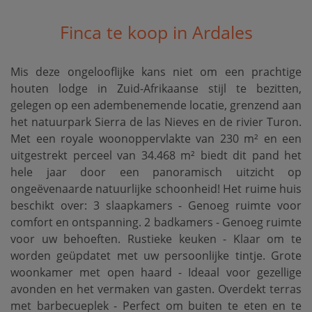
Finca te koop in Ardales
Mis deze ongelooflijke kans niet om een ​​prachtige
houten lodge in Zuid-Afrikaanse stijl te bezitten,
gelegen op een adembenemende locatie, grenzend aan
het natuurpark Sierra de las Nieves en de rivier Turon.
Met een royale woonoppervlakte van 230 m² en een
uitgestrekt perceel van 34.468 m² biedt dit pand het
hele jaar door een panoramisch uitzicht op
ongeëvenaarde natuurlijke schoonheid! Het ruime huis
beschikt over: 3 slaapkamers - Genoeg ruimte voor
comfort en ontspanning. 2 badkamers - Genoeg ruimte
voor uw behoeften. Rustieke keuken - Klaar om te
worden geüpdatet met uw persoonlijke tintje. Grote
woonkamer met open haard - Ideaal voor gezellige
avonden en het vermaken van gasten. Overdekt terras
met barbecueplek - Perfect om buiten te eten en te