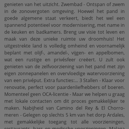
genieten van het uitzicht. Zwembad - Ontspan of zwem
in de zonovergoten omgeving. Hoewel het pand in
goede algemene staat verkeert, biedt het wel een
spannend potentieel voor modernisering, met name in
de keuken en badkamers. Breng uw visie tot leven en
maak van deze unieke ruimte uw droomhuis! Het
uitgestrekte land is volledig omheind en voornamelijk
beplant met olijf-, amandel-, vijgen- en appelbomen,
wat een rustige en privésfeer creëert. U zult ook
genieten van de zelfvoorziening van het pand met zijn
eigen zonnepanelen en overvloedige watervoorziening
van een privéput. Extra functies:... 3 Stallen - Klaar voor
renovatie, perfect voor paardenliefhebbers of boeren.
Momenteel geen OCA-licentie - Maar we helpen u graag
met lokale contacten om dit proces gemakkelijker te
maken. Nabijheid van Camino del Rey & El Chorro-
meren - Gelegen op slechts 5 km van het dorp Ardales,
met gemakkelijke toegang tot alle voorzieningen,
restaurants, bars en medische voorzieningen. Malaga